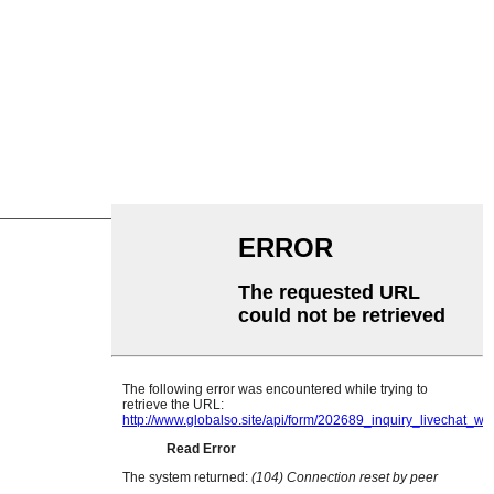
ler
nrol
errol
ol
bandrolbeugel