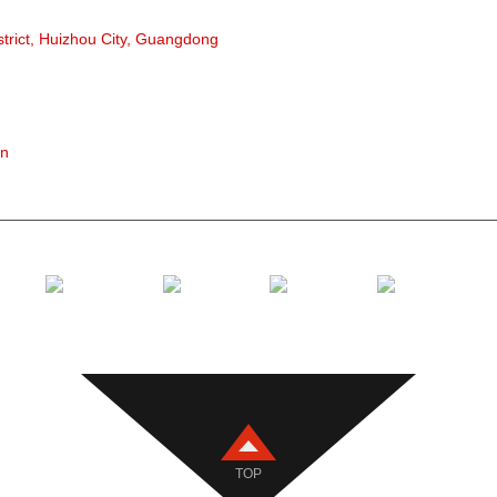
Ynslachrol
strict, Huizhou City, Guangdong
Polyetylee
Kamroller
Platte drag
V Weromr
on
Transport
TOP