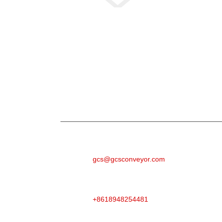
Enkête
Foar fragen oer ús produkten of priislist, lit j
kontakt mei jo opnimme.
E-POST
gcs@gcsconveyor.com
TELEFOAN
+8618948254481