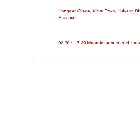
ADRES
Hongwei Village, Xinxu Town, Huiyang Di
Province
WURKTIJD
08:30 ~ 17:30 Moandei oant en mei sne