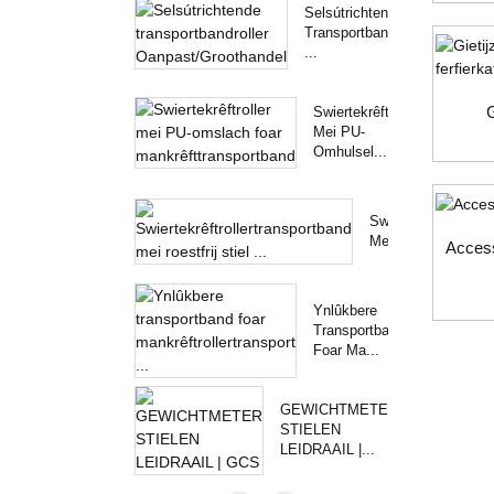
Selsútrichtende
Transportbandrol
...
G
Swiertekrêftroller
Mei PU-
Omhulsel...
Swiertekrêftrollert
Mei ...
Access
Ynlûkbere
Transportband
Foar Ma...
GEWICHTMETER
STIELEN
LEIDRAAIL |...