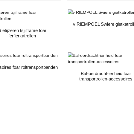
v RIEMPOEL Swiere gietkatrol
ietijzeren tsjilframe foar
ferfierkatrollen
ransportband
oires foar roltransportbanden
Bal-oerdracht-ienheid foar
transportrollen-accessoires