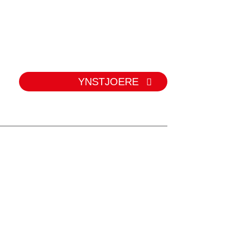
YNSTJOERE
RYEN
portband
ortband
 Rol
and Idler
roller