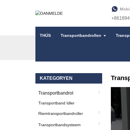
Mobi
+861894
THÚS
Transportbandrollen
Transp
THÚS
PRODUKTEN
TRANSPORTBANDAC
Trans
KATEGORYEN
Transportbandrol
Transportband Idler
Riemtransportbandroller
Transportbandsysteem