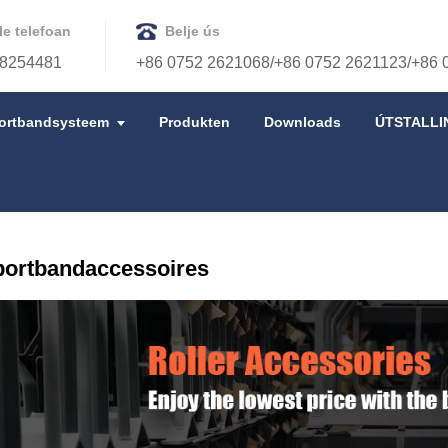
le telefoan
Belje ús
8254481
+86 0752 2621068/+86 0752 2621123/+86 
ortbandsysteem
Produkten
Downloads
ÚTSTALLI
CESSOIRES
portbandaccessoires