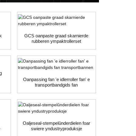
k
GCS oanpaste graad skarnierde
rubberen ympaktrollerset
g
Oanpassing fan 'e idlerroller fan' e
transportbandgids fan
transportbannen
Oaljeseal-stempelûnderdielen foar
e
swiere yndustryproduksje