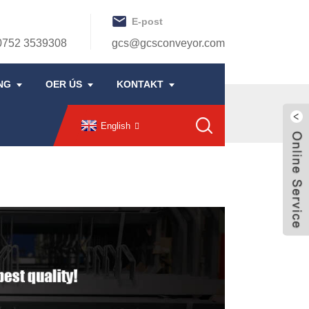
E-post
0752 3539308
gcs@gcsconveyor.com
NG
OER ÚS
KONTAKT
English