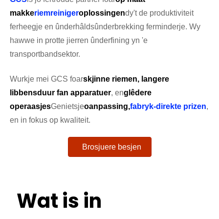
makke
riemreiniger
oplossingen
dy't de produktiviteit
ferheegje en ûnderhâldsûnderbrekking ferminderje. Wy
hawwe in protte jierren ûnderfining yn 'e
transportbandsektor.
Wurkje mei GCS foar
skjinne riemen, langere
libbensduur fan apparatuer
, en
glêdere
operaasjes
Genietsje
oanpassing,
fabryk-direkte prizen
,
en in fokus op kwaliteit.
Brosjuere besjen
Wat is in