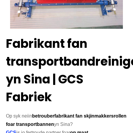
Fabrikant fan
transportbandreinig
yn Sina | GCS
Fabriek
Op syk nei
in
betrouber
fabrikant fan skjinmakkersrollen
foar transportbannen
yn Sina?
GCS
is jo fertroude partner foar
op maat