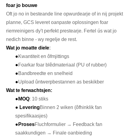
foar jo bouwe
Oft jo no in besteande line opwurdearje of in nij projekt
planne, GCS leveret oanpaste oplossingen foar
riemreinigers dy't perfekt prestearje. Fertel ús wat jo
nedich binne - wy regelje de rest.
Wat jo moatte diele
:
●
Kwantiteit en ôfmjittings
●
Foarkar foar blêdmateriaal (PU of rubber)
●
Bandbreedte en snelheid
●
Upload ûntwerpbestannen as beskikber
Wat te ferwachtsjen:
●
MOQ
: 10 stiks
● Levering
Binnen 2 wiken (ôfhinklik fan
spesifikaasjes)
●
Proses
Fluchformulier → Feedback fan
saakkundigen → Finale oanbieding