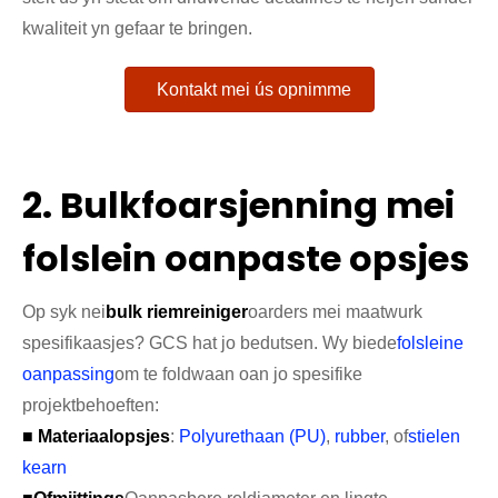
kwaliteit yn gefaar te bringen.
Kontakt mei ús opnimme
2. Bulkfoarsjenning mei
folslein oanpaste opsjes
Op syk nei
bulk riemreiniger
oarders mei maatwurk
spesifikaasjes? GCS hat jo bedutsen. Wy biede
folsleine
oanpassing
om te foldwaan oan jo spesifike
projektbehoeften:
■ Materiaalopsjes
:
Polyurethaan (PU)
,
rubber
, of
stielen
kearn