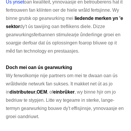
Us ynset
oan kwaliteit, ynnovaasje en betrouberens hat it
fertrouwen fan kliïnten oer de hiele wrâld fertsjinne. Wy
binne grutsk op gearwurking mei
liedende merken yn 'e
sektor
dy't ús tawijing oan treflikens diele. Dizze
gearwurkingsferbannen stimulearje ûnderlinge groei en
soargje derfoar dat ús oplossingen foarop bliuwe op it
mêd fan technology en prestaasjes.
Doch mei oan ús gearwurking
Wy ferwolkomje nije partners om mei te dwaan oan ús
wrâldwide netwurk fan sukses. It makket net út as jo
in
distributeur
,
OEM
, of
einbrûker
, wy binne hjir om jo
bedriuw te stypjen. Litte wy tegearre in sterke, lange-
termyn gearwurking bouwe dy't effisjinsje, ynnovaasje en
groei oandriuwt.