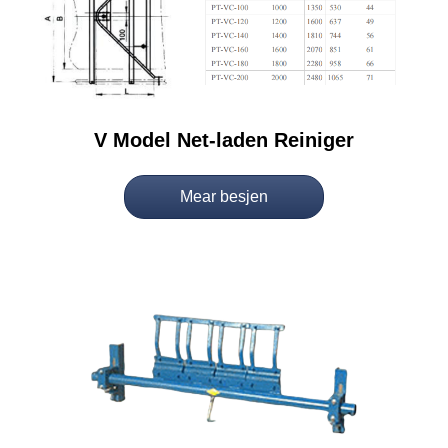
V Model Net-laden Reiniger
Mear besjen