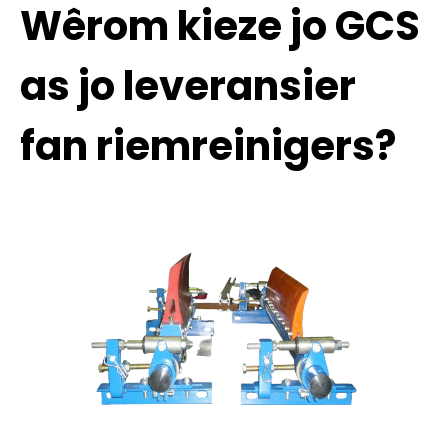
Wêrom kieze jo GCS
as jo leveransier
fan riemreinigers?