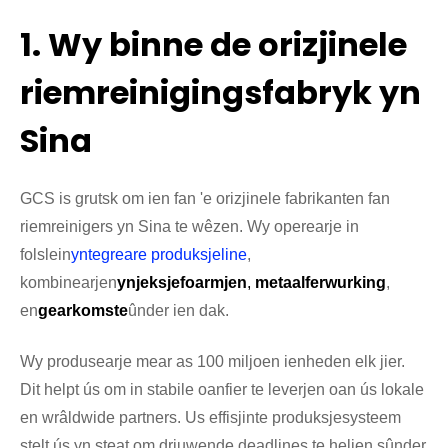
1. Wy binne de orizjinele
riemreinigingsfabryk yn
Sina
GCS is grutsk om ien fan 'e orizjinele fabrikanten fan
riemreinigers yn Sina te wêzen. Wy operearje in
folslein
yntegreare produksjeline
,
kombinearjen
ynjeksjefoarmjen
,
metaalferwurking
,
en
gearkomste
ûnder ien dak.
Wy produsearje mear as 100 miljoen ienheden elk jier.
Dit helpt ús om in stabile oanfier te leverjen oan ús lokale
en wrâldwide partners. Us effisjinte produksjesysteem
stelt ús yn steat om driuwende deadlines te heljen sûnder