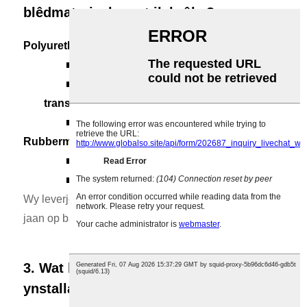
blêdmateriaal moat ik brûke?
Polyurethaan
messen
binne
oanrikkemandearre foar:
■ Hege slijtageomstannichheden
■ Hege-snelheid of trochgeande
transportbanden
■
Langere libbensdoer mei minder ûnderhâld
Rubber
messen
binne
better geskikt foar:
■ Leech oant middelmjittich gebrûk
■
Projekten mei
strak
begrutting
beheiningen
Wy leverje beide materialen en kinne oanbefellings
jaan op basis fan jo operasjonele easken en budzjet.
3. Wat binne de bêste praktiken foar
ynstallaasje en ûnderhâld?