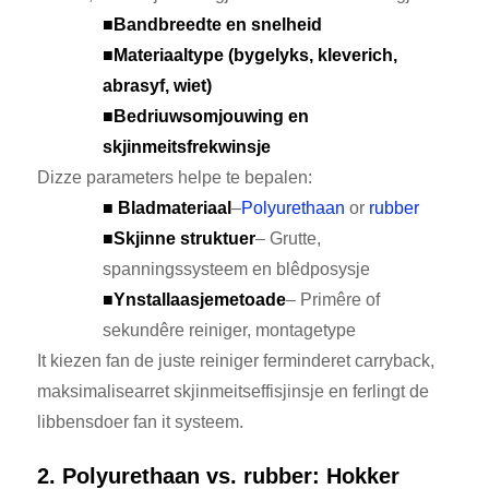
■
Bandbreedte en snelheid
■
Materiaaltype (bygelyks, kleverich,
abrasyf, wiet)
■
Bedriuwsomjouwing en
skjinmeitsfrekwinsje
Dizze parameters helpe te bepalen:
■ Bladmateriaal
–
Polyurethaan
or
rubber
■
Skjinne struktuer
– Grutte,
spanningssysteem en blêdposysje
■
Ynstallaasjemetoade
– Primêre of
sekundêre reiniger, montagetype
It kiezen fan de juste reiniger ferminderet carryback,
maksimalisearret skjinmeitseffisjinsje en ferlingt de
libbensdoer fan it systeem.
2. Polyurethaan vs. rubber: Hokker