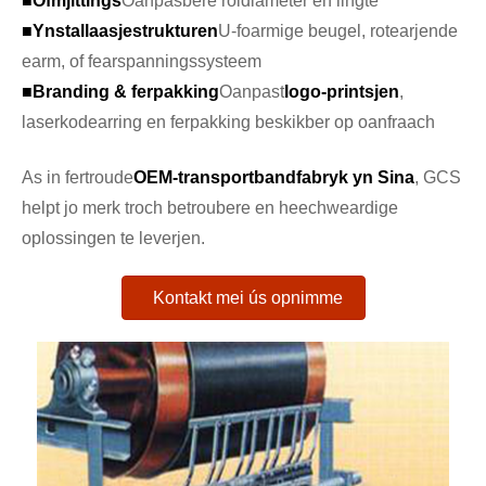
■
Ofmjittings
Oanpasbere roldiameter en lingte
■
Ynstallaasjestrukturen
U-foarmige beugel, rotearjende
earm, of fearspanningssysteem
■
Branding & ferpakking
Oanpast
logo-printsjen
,
laserkodearring en ferpakking beskikber op oanfraach
As in fertroude
OEM-transportbandfabryk yn Sina
, GCS
helpt jo merk troch betroubere en heechweardige
oplossingen te leverjen.
Kontakt mei ús opnimme