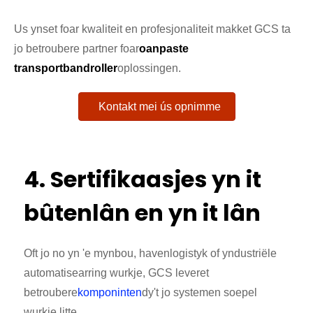
Us ynset foar kwaliteit en profesjonaliteit makket GCS ta
jo betroubere partner foar
oanpaste
transportbandroller
oplossingen.
Kontakt mei ús opnimme
4. Sertifikaasjes yn it
bûtenlân en yn it lân
Oft jo no yn 'e mynbou, havenlogistyk of yndustriële
automatisearring wurkje, GCS leveret
betroubere
komponinten
dy't jo systemen soepel
wurkje litte.