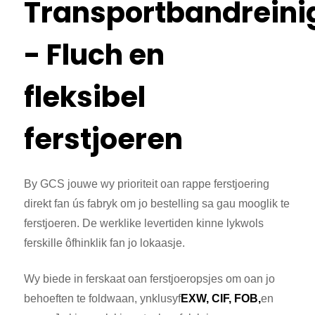
Transportbandreini
- Fluch en
fleksibel
ferstjoeren
By GCS jouwe wy prioriteit oan rappe ferstjoering
direkt fan ús fabryk om jo bestelling sa gau mooglik te
ferstjoeren. De werklike levertiden kinne lykwols
ferskille ôfhinklik fan jo lokaasje.
Wy biede in ferskaat oan ferstjoeropsjes om oan jo
behoeften te foldwaan, ynklusyf
EXW, CIF, FOB,
en