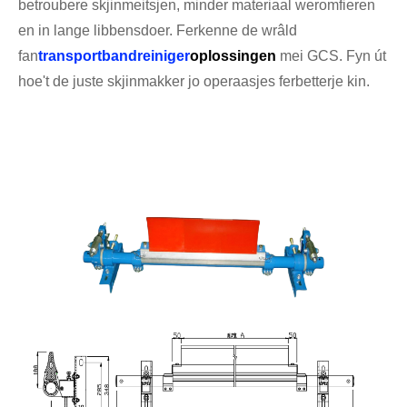
betroubere skjinmeitsjen, minder materiaal weromfieren
en in lange libbensdoer. Ferkenne de wrâld
fan
transportbandreiniger
oplossingen
mei GCS. Fyn út
hoe't de juste skjinmakker jo operaasjes ferbetterje kin.