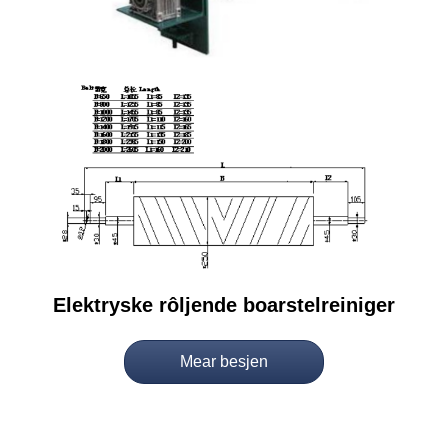
Elektryske rôljende boarstelreiniger
Mear besjen