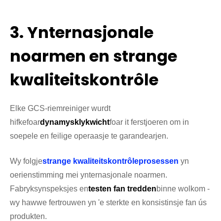
3. Ynternasjonale
noarmen en strange
kwaliteitskontrôle
Elke GCS-riemreiniger wurdt
hifke
foar
dynamysk
lykwicht
foar it ferstjoeren om in
soepele en feilige operaasje te garandearjen.
Wy folgje
strange kwaliteitskontrôleprosessen
yn
oerienstimming mei ynternasjonale noarmen.
Fabryksynspeksjes en
testen fan tredden
binne wolkom -
wy hawwe fertrouwen yn 'e sterkte en konsistinsje fan ús
produkten.