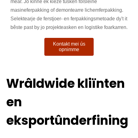
mear. Jo kinne ek kieze tusken folsleine
masineferpakking of demontearre lichemferpakking.
Selektearje de ferstjoer- en ferpakkingsmetoade dy't it
bêste past by jo projekteasken en logistike foarkarren.
Kontakt mei ús
opnimme
Wrâldwide kliïnten
en
eksportûnderfining