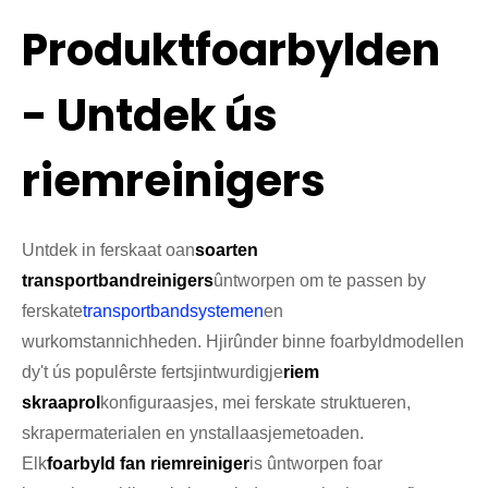
Produktfoarbylden
- Untdek ús
riemreinigers
Untdek in ferskaat oan
soarten
transportbandreinigers
ûntworpen om te passen by
ferskate
transportbandsystemen
en
wurkomstannichheden. Hjirûnder binne foarbyldmodellen
dy't ús populêrste fertsjintwurdigje
riem
skraaprol
konfiguraasjes, mei ferskate struktueren,
skrapermaterialen en ynstallaasjemetoaden.
Elk
foarbyld fan riemreiniger
is ûntworpen foar