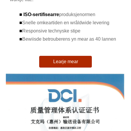
■
ISO-sertifisearre
produksjenormen
■
Snelle omkeartiden en wrâldwide levering
■
Responsive technyske stipe
■
Bewiisde betrouberens yn mear as 40 lannen
Learje mear