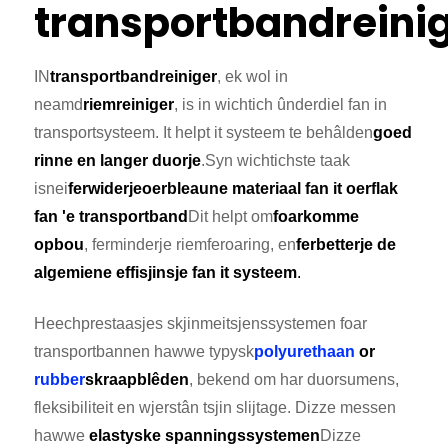
transportbandreini
IN
transportbandreiniger
, ek wol in
neamd
riemreiniger
, is in wichtich ûnderdiel fan in
transportsysteem. It helpt it systeem te behâlden
goed
rinne en langer duorje
.
Syn wichtichste taak
is
nei
ferwiderje
oerbleaune materiaal fan it oerflak
fan 'e transportband
Dit helpt om
foarkomme
opbou
, ferminderje riemferoaring, en
ferbetterje de
algemiene effisjinsje fan it systeem
.
Heechprestaasjes skjinmeitsjenssystemen foar
transportbannen hawwe typysk
polyurethaan
or
rubber
skraapblêden
, bekend om har duorsumens,
fleksibiliteit en wjerstân tsjin slijtage. Dizze messen
hawwe
elastyske spanningssystemen
Dizze