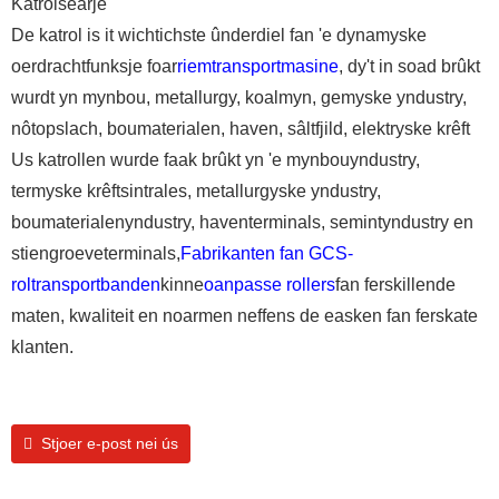
Katrolsearje
De katrol is it wichtichste ûnderdiel fan 'e dynamyske
oerdrachtfunksje foar
riemtransportmasine
, dy't in soad brûkt
wurdt yn mynbou, metallurgy, koalmyn, gemyske yndustry,
nôtopslach, boumaterialen, haven, sâltfjild, elektryske krêft
Us katrollen wurde faak brûkt yn 'e mynbouyndustry,
termyske krêftsintrales, metallurgyske yndustry,
boumaterialenyndustry, haventerminals, semintyndustry en
stiengroeveterminals,
Fabrikanten fan GCS-
roltransportbanden
kinne
oanpasse rollers
fan ferskillende
maten, kwaliteit en noarmen neffens de easken fan ferskate
klanten.
Stjoer e-post nei ús