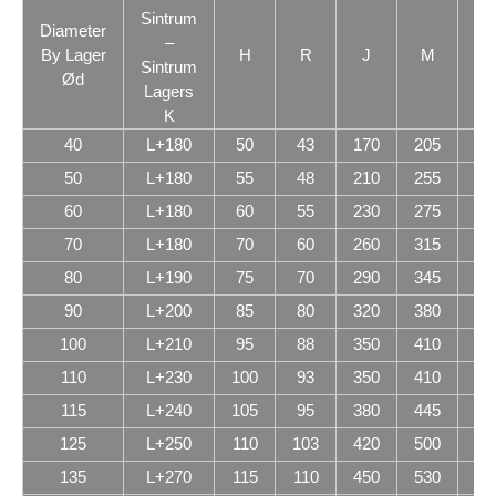
Sintrum
Diameter
–
By Lager
H
R
J
M
N
Sintrum
Ød
Lagers
K
40
L+180
50
43
170
205
6
50
L+180
55
48
210
255
7
60
L+180
60
55
230
275
8
70
L+180
70
60
260
315
9
80
L+190
75
70
290
345
10
90
L+200
85
80
320
380
11
100
L+210
95
88
350
410
12
110
L+230
100
93
350
410
14
115
L+240
105
95
380
445
15
125
L+250
110
103
420
500
15
135
L+270
115
110
450
530
16