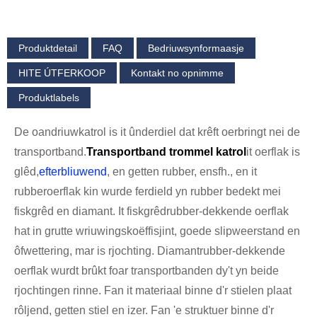
Produktdetail
FAQ
Bedriuwsynformaasje
HITE ÚTFERKOOP
Kontakt no opnimme
Produktlabels
De oandriuwkatrol is it ûnderdiel dat krêft oerbringt nei de
transportband.
Transportband trommel katrol
it oerflak is
glêd,
efterbliuwend
, en getten rubber, ensfh., en it
rubberoerflak kin wurde ferdield yn rubber bedekt mei
fiskgrêd en diamant. It fiskgrêdrubber-dekkende oerflak
hat in grutte wriuwingskoëffisjint, goede slipweerstand en
ôfwettering, mar is rjochting. Diamantrubber-dekkende
oerflak wurdt brûkt foar transportbanden dy't yn beide
rjochtingen rinne. Fan it materiaal binne d'r stielen plaat
rôljend, getten stiel en izer. Fan 'e struktuer binne d'r