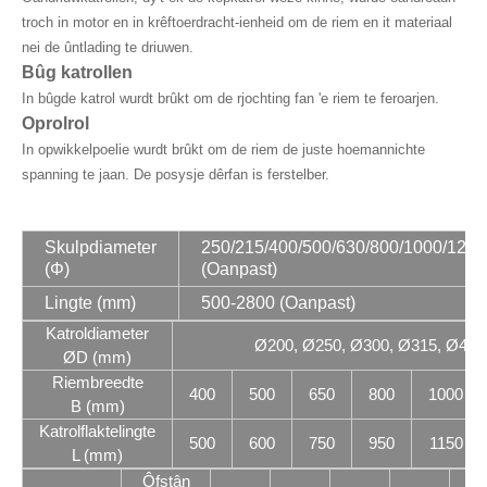
troch in motor en in krêftoerdracht-ienheid om de riem en it materiaal
nei de ûntlading te driuwen.
Bûg katrollen
In bûgde katrol wurdt brûkt om de rjochting fan 'e riem te feroarjen.
Oprolrol
In opwikkelpoelie wurdt brûkt om de riem de juste hoemannichte
spanning te jaan. De posysje dêrfan is ferstelber.
Skulpdiameter
250/215/400/500/630/800/1000/1250
(Φ)
(Oanpast)
Lingte (mm)
500-2800 (Oanpast)
Katroldiameter
Ø200, Ø250, Ø300, Ø315, Ø400
ØD (mm)
Riembreedte
400
500
650
800
1000
B (mm)
Katrolflaktelingte
500
600
750
950
1150
L (mm)
Ôfstân