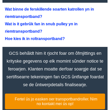
Wat binne de ferskillende soarten katrollen yn in
riemtransportband?
Wat is it gebrûk fan in snub pulley yn in
riemtransportband?
Hoe kies ik in roltransportband?
GCS behâldt him it rjocht foar om ôfmjittings en
krityske gegevens op elk momint sûnder notice te
feroarjen. Klanten moatte derfoar soargje dat se
sertifisearre tekeningen fan GCS ûntfange foardat
se de ûntwerpdetails finalisearje.
Fertel ús jo easken oer transportbandroller. Nim
no kontakt mei ús op!