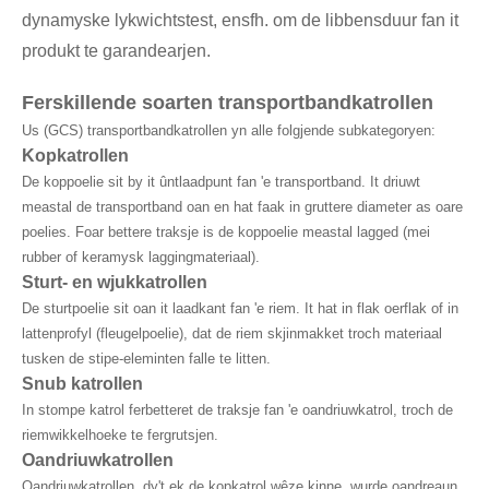
dynamyske lykwichtstest, ensfh. om de libbensduur fan it
produkt te garandearjen.
Ferskillende soarten transportbandkatrollen
Us (GCS) transportbandkatrollen yn alle folgjende subkategoryen:
Kopkatrollen
De koppoelie sit by it ûntlaadpunt fan 'e transportband. It driuwt
meastal de transportband oan en hat faak in gruttere diameter as oare
poelies. Foar bettere traksje is de koppoelie meastal lagged (mei
rubber of keramysk laggingmateriaal).
Sturt- en wjukkatrollen
De sturtpoelie sit oan it laadkant fan 'e riem. It hat in flak oerflak of in
lattenprofyl (fleugelpoelie), dat de riem skjinmakket troch materiaal
tusken de stipe-eleminten falle te litten.
Snub katrollen
In stompe katrol ferbetteret de traksje fan 'e oandriuwkatrol, troch de
riemwikkelhoeke te fergrutsjen.
Oandriuwkatrollen
Oandriuwkatrollen, dy't ek de kopkatrol wêze kinne, wurde oandreaun