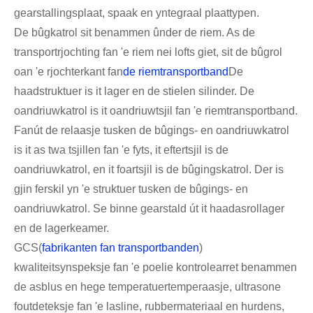
gearstallingsplaat, spaak en yntegraal plaattypen.
De bûgkatrol sit benammen ûnder de riem. As de
transportrjochting fan 'e riem nei lofts giet, sit de bûgrol
oan 'e rjochterkant fan
de riemtransportband
De
haadstruktuer is it lager en de stielen silinder. De
oandriuwkatrol is it oandriuwtsjil fan 'e riemtransportband.
Fanút de relaasje tusken de bûgings- en oandriuwkatrol
is it as twa tsjillen fan 'e fyts, it eftertsjil is de
oandriuwkatrol, en it foartsjil is de bûgingskatrol. Der is
gjin ferskil yn 'e struktuer tusken de bûgings- en
oandriuwkatrol. Se binne gearstald út it haadasrollager
en de lagerkeamer.
GCS(
fabrikanten fan transportbanden
)
kwaliteitsynspeksje fan 'e poelie kontrolearret benammen
de asblus en hege temperatuertemperaasje, ultrasone
foutdeteksje fan 'e lasline, rubbermateriaal en hurdens,