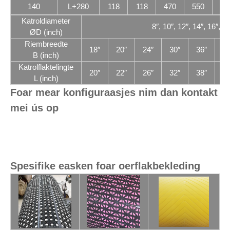
140
L+280
118
118
470
550
17
Katroldiameter
8″, 10″, 12″, 14″, 16″, 18
ØD (inch)
Riembreedte
18″
20″
24″
30″
36″
42
B (inch)
Katrolflaktelingte
20″
22″
26″
32″
38″
44
L (inch)
Foar mear konfiguraasjes nim dan kontakt
mei ús op
Spesifike easken foar oerflakbekleding