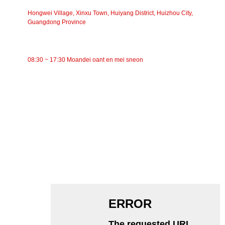
Hongwei Village, Xinxu Town, Huiyang District, Huizhou City,
Guangdong Province
WURKTIJD
08:30 ~ 17:30 Moandei oant en mei sneon
KATEGORYEN
Riemtransportband
Roltransportband
Aluminium Rol
Transportband Idler
Guirlande-roller
Ynslachroller
Polyetyleenrol
Kamroller
Platte dragerrol