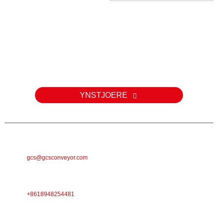
Enkête
Foar fragen oer ús produkten of priislist, lit jo e-postadres achter en
wy sille binnen 24 oeren kontakt mei jo opnimme.
YNSTJOERE
E-POST
gcs@gcsconveyor.com
TELEFOAN
+8618948254481
ADRES