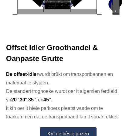
Offset Idler Groothandel &
Oanpaste Grutte
De offset-idler
wurdt brûkt om transportbannen en
materiaal te stypjen.
De standert troghoeke wurdt oer it algemien ferdield
yn
20°
,
30°
,
35°
, en
45°
.
it kin oer it hiele parkoers pleatst wurde om te
foarkommen dat de transportband fan it spoar rekket.
Krij de bêste prizen