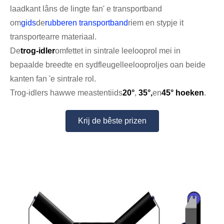
laadkant lâns de lingte fan' e transportband
om
gids
de
rubberen transportband
riem en stypje it
transportearre materiaal.
De
trog-idler
omfettet in sintrale leelooprol mei in
bepaalde breedte en sydfleugelleelooproljes oan beide
kanten fan 'e sintrale rol.
Trog-idlers hawwe meastentiids
20°
,
35°,
en
45° hoeken
.
Krij de bêste prizen