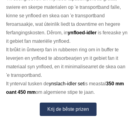
swiere en skerpe materialen op 'e transportband falle,
kinne se ynfloed en skea oan 'e transportband
feroarsaakje, wat úteinlik liedt ta downtime en hegere
ferfangingskosten. Dêrom, in
ynfloed-idler
is fereaske yn
it gebiet fan materiële ynfloed.
It brûkt in ûntwerp fan in rubberen ring om in buffer te
leverjen en ynfloed te absorbearjen yn it gebiet fan it
materiaal syn ynfloed, en it minimalisearret de skea oan
'e transportband.
It ynterval tusken de
ynslach-idler set
is meastal
350 mm
oant 450 mm
om algemiene stipe te jaan.
Krij de bêste prizen