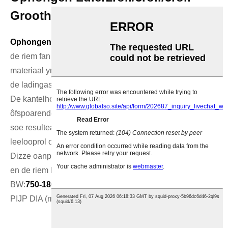
Groothandel & Oanpaste Grutte
Ophongen idle-rollers
hawwe in goede selsbalâns. As
de riem fan it spoar ôf rint, feroarsaket de ferdieling fan it
materiaal yn 'e operaasje deformaasje fan it leaderflak en
de ladingasymmetrie fan 'e syd-leaders.
De kantelhoeke fan 'e omkearde roller oan 'e kant fan 'e
ôfspoarende riem is grutter as dy fan 'e oare sydrol, wat
soe resultearje yn 'e ôfbuiging fan 'e tuskenlizzende
leelooprol om de regeljende krêft te ferminderjen.
Dizze oanpassing sil de tsjinoerstelde druk produsearje
en de riem korrigearje.
BW:
750-1800 (mm)
PIJP DIA (mm):
127/152/178
Krij de bêste prizen