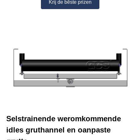
Krij de bêste prizen
Selstrainende weromkommende
idles gruthannel en oanpaste