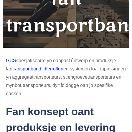
transportban
GCS
spesjalisearre yn oanpast ûntwerp en produksje
fan
transportband idlerrollen
en systemen foar tapassingen
yn aggregaattransporteurs, stiengroevetransporteurs en
mynboutransporteurs, dy't foldogge oan jo spesifike
easken.
Fan konsept oant
produksje en levering