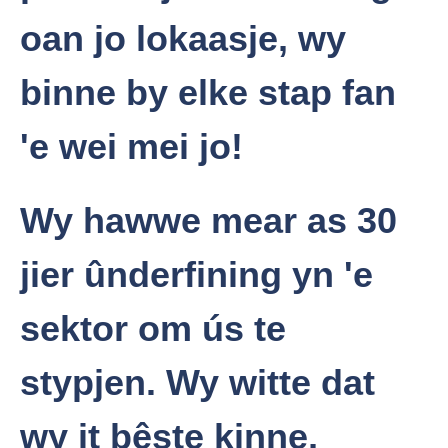
oan jo lokaasje, wy
binne by elke stap fan
'e wei mei jo!
Wy hawwe mear as 30
jier ûnderfining yn 'e
sektor om ús te
stypjen. Wy witte dat
wy it bêste kinne,