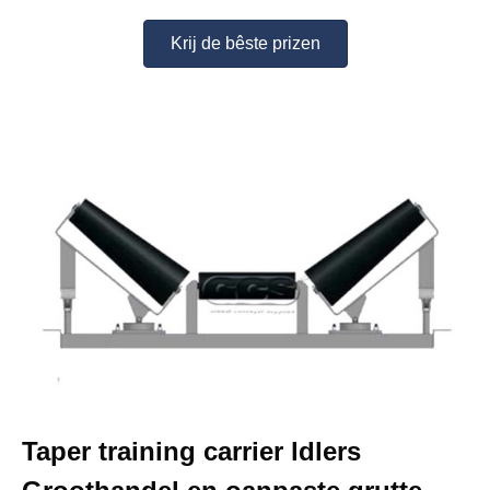
Krij de bêste prizen
Taper training carrier ldlers