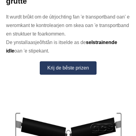
grutte
It wurdt brûkt om de útrjochting fan 'e transportband oan' e
weromkant te kontrolearjen om skea oan 'e transportband
en struktuer te foarkommen.
De ynstallaasjeôfstân is itselde as de
selstrainende
idle
oan 'e stipekant.
Krij de bêste prizen