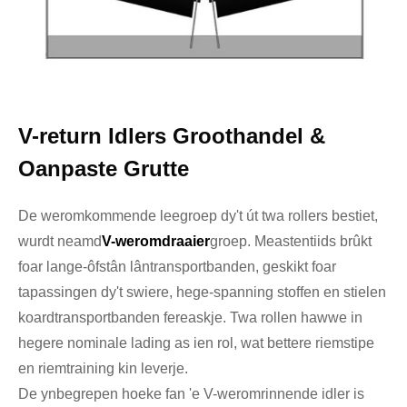
V-return Idlers Groothandel &
Oanpaste Grutte
De weromkommende leegroep dy't út twa rollers bestiet,
wurdt neamd
V-weromdraaier
groep. Meastentiids brûkt
foar lange-ôfstân lântransportbanden, geskikt foar
tapassingen dy't swiere, hege-spanning stoffen en stielen
koardtransportbanden fereaskje. Twa rollen hawwe in
hegere nominale lading as ien rol, wat bettere riemstipe
en riemtraining kin leverje.
De ynbegrepen hoeke fan 'e V-weromrinnende idler is