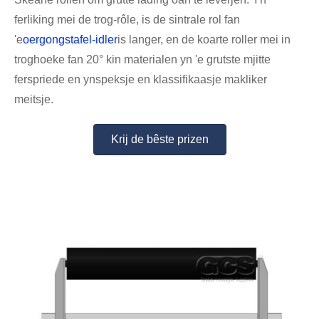
ferliking mei de trog-rôle, is de sintrale rol fan
'e
oergongstafel-idler
is langer, en de koarte roller mei in
troghoeke fan 20° kin materialen yn 'e grutste mjitte
ferspriede en ynspeksje en klassifikaasje makliker
meitsje.
Krij de bêste prizen