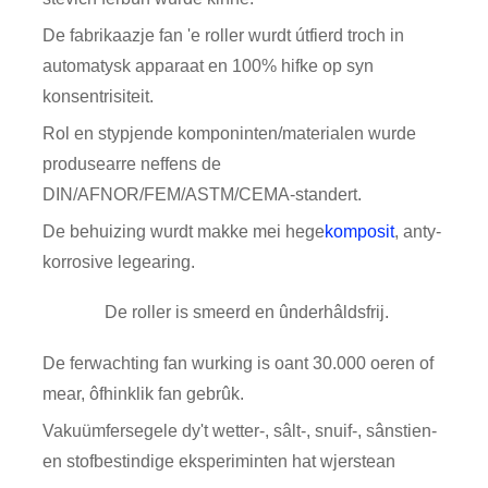
De fabrikaazje fan 'e roller wurdt útfierd troch in
automatysk apparaat en 100% hifke op syn
konsentrisiteit.
Rol en stypjende komponinten/materialen wurde
produsearre neffens de
DIN/AFNOR/FEM/ASTM/CEMA-standert.
De behuizing wurdt makke mei hege
komposit
, anty-
korrosive legearing.
De roller is smeerd en ûnderhâldsfrij.
De ferwachting fan wurking is oant 30.000 oeren of
mear, ôfhinklik fan gebrûk.
Vakuümfersegele dy't wetter-, sâlt-, snuif-, sânstien-
en stofbestindige eksperiminten hat wjerstean