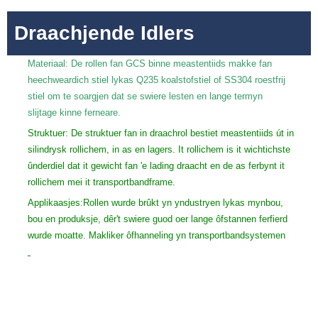
Draachjende Idlers
Materiaal: De rollen fan GCS binne meastentiids makke fan
heechweardich stiel lykas Q235 koalstofstiel of SS304 roestfrij
stiel om te soargjen dat se swiere lesten en lange termyn
slijtage kinne ferneare.
Struktuer: De struktuer fan in draachrol bestiet meastentiids út in
silindrysk rollichem, in as en lagers. It rollichem is it wichtichste
ûnderdiel dat it gewicht fan 'e lading draacht en de as ferbynt it
rollichem mei it transportbandframe.
Applikaasjes:
Rollen wurde brûkt yn yndustryen lykas mynbou,
bou en produksje, dêr't swiere guod oer lange ôfstannen ferfierd
wurde moatte. Makliker ôfhanneling yn transportbandsystemen