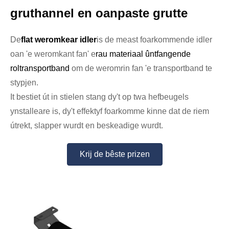
gruthannel en oanpaste grutte
De
f
lat weromkear idler
is de meast foarkommende idler
oan 'e weromkant fan' e
rau materiaal ûntfangende
roltransportband
om de weromrin fan 'e transportband te
stypjen.
It bestiet út in stielen stang dy't op twa hefbeugels
ynstalleare is, dy't effektyf foarkomme kinne dat de riem
útrekt, slapper wurdt en beskeadige wurdt.
Krij de bêste prizen