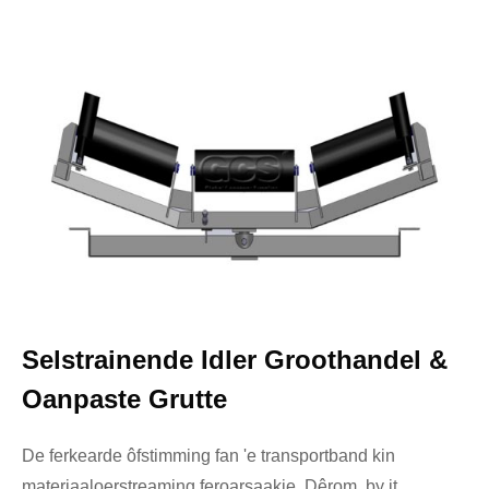
Selstrainende Idler Groothandel &
Oanpaste Grutte
De ferkearde ôfstimming fan 'e transportband kin
materiaaloerstreaming feroarsaakje. Dêrom, by it