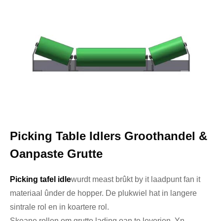
Picking Table Idlers Groothandel &
Oanpaste Grutte
Picking tafel idle
wurdt meast brûkt by it laadpunt fan it
materiaal ûnder de hopper. De plukwiel hat in langere
sintrale rol en in koartere rol.
Skeane rollen om grutte lading oan te leverjen. Yn