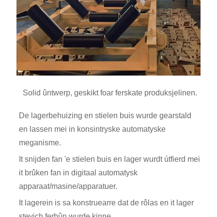
Solid ûntwerp, geskikt foar ferskate produksjelinen.
De lagerbehuizing en stielen buis wurde gearstald
en lassen mei in konsintryske automatyske
meganisme.
It snijden fan 'e stielen buis en lager wurdt útfierd mei
it brûken fan in digitaal automatysk
apparaat/masine/apparatuer.
It lagerein is sa konstruearre dat de rôlas en it lager
stevich ferbûn wurde kinne.