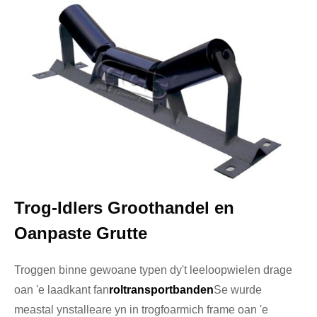
Trog-Idlers Groothandel en
Oanpaste Grutte
Troggen binne gewoane typen dy't leeloopwielen drage
oan 'e laadkant fan
roltransportbanden
Se wurde
meastal ynstalleare yn in trogfoarmich frame oan 'e