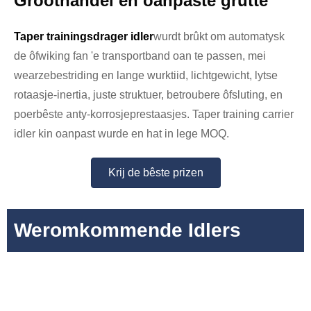
Groothandel en oanpaste grutte
Taper trainingsdrager idler
wurdt brûkt om automatysk
de ôfwiking fan 'e transportband oan te passen, mei
wearzebestriding en lange wurktiid, lichtgewicht, lytse
rotaasje-inertia, juste struktuer, betroubere ôfsluting, en
poerbêste anty-korrosjeprestaasjes. Taper training carrier
idler kin oanpast wurde en hat in lege MOQ.
Krij de bêste prizen
Weromkommende Idlers