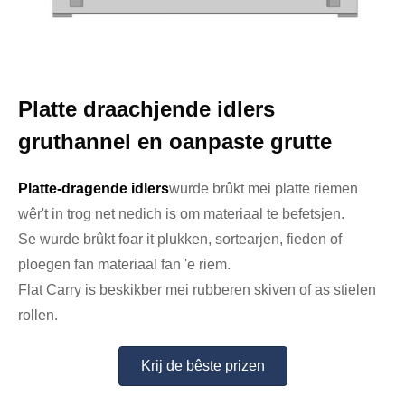
Platte draachjende idlers
gruthannel en oanpaste grutte
Platte-dragende idlers
wurde brûkt mei platte riemen
wêr't in trog net nedich is om materiaal te befetsjen.
Se wurde brûkt foar it plukken, sortearjen, fieden of
ploegen fan materiaal fan 'e riem.
Flat Carry is beskikber mei rubberen skiven of as stielen
rollen.
Krij de bêste prizen