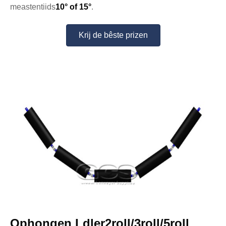
meastentiids
10° of 15°
.
Krij de bêste prizen
Ophongen Ldler2roll/3roll/5roll