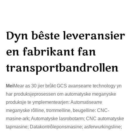
Dyn bêste leveransier
en fabrikant fan
transportbandrollen
Mei
Mear as 30 jier brûkt GCS avansearre technology yn
har produksjeprosessen om automatyske meganyske
produksje te ymplementearjen: Automatisearre
meganyske rôlline, trommelline, beugelline: CNC-
masine-ark; Automatyske lasrobotarm; CNC automatyske
tapmasine; Datakontrôleponsmasine; asferwurkingsline;