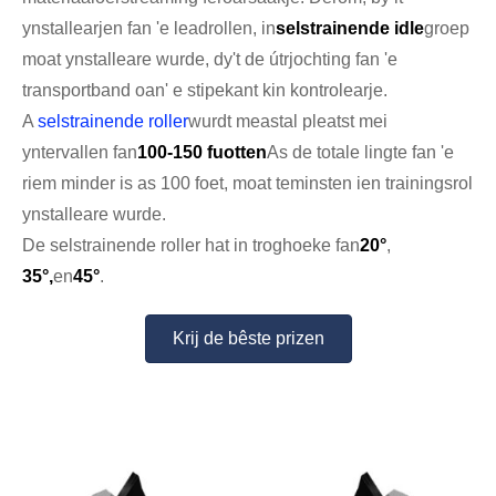
ynstallearjen fan 'e leadrollen, in
selstrainende idle
groep
moat ynstalleare wurde, dy't de útrjochting fan 'e
transportband oan' e stipekant kin kontrolearje.
A
selstrainende roller
wurdt meastal pleatst mei
yntervallen fan
100-150 fuotten
As de totale lingte fan 'e
riem minder is as 100 foet, moat teminsten ien trainingsrol
ynstalleare wurde.
De selstrainende roller hat in troghoeke fan
20°
,
35°,
en
45°
.
Krij de bêste prizen