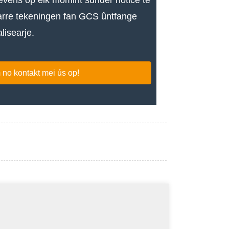
searre tekeningen fan GCS ûntfange
lisearje.
m no kontakt mei ús op!