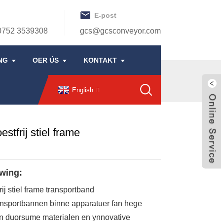
E-post
0752 3539308
gcs@gcsconveyor.com
NG
OER ÚS
KONTAKT
English
stfrij stiel frame
wing:
frij stiel frame transportband
ansportbannen binne apparatuer fan hege
an duorsume materialen en ynnovative