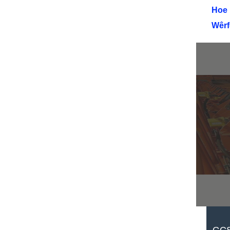
Hoe 
Wêrf
GCS 