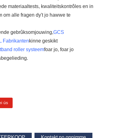
e materiaaltests, kwaliteitskontrôles en in
m om alle fragen dy't jo hawwe te
llende gebrûksomjouwing,
GCS
Fabrikanten
kinne geskikt
tband roller systeem
foar jo, foar jo
sbegelieding.
ei ús
ÚTFERKOOP
Kontakt no opnimme