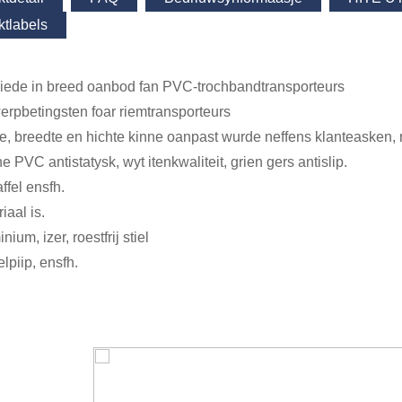
ktlabels
iede in breed oanbod fan PVC-trochbandtransporteurs
erpbetingsten foar riemtransporteurs
te, breedte en hichte kinne oanpast wurde neffens klanteasken,
e PVC antistatysk, wyt itenkwaliteit, grien gers antislip.
ffel ensfh.
iaal is.
nium, izer, roestfrij stiel
lpiip, ensfh.