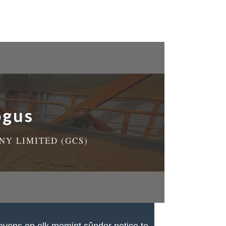
ogus
Y LIMITED (GCS)
gevens op elk momint sûnder notice te