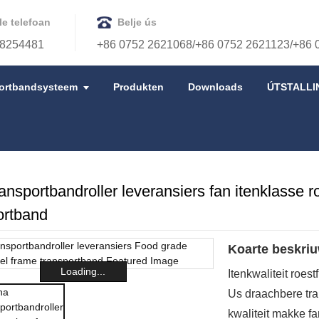
le telefoan
Belje ús
8254481
+86 0752 2621068/+86 0752 2621123/+86 
ortbandsysteem
Produkten
Downloads
ÚTSTALLI
RTERÛNTWERP
ansportbandroller leveransiers fan itenklasse roe
ortband
Koarte beskriu
Loading...
Itenkwaliteit roest
Us draachbere tr
kwaliteit makke f