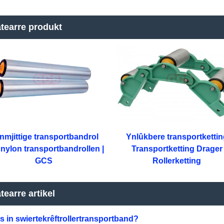
tearre produkt
Ynlûkbere transportketti
nmjittige transportbandrol
Transportketting Drager
 nylon transportbandrollen |
Rollerketting
GCS
tearre artikel
is in swiertekrêftrollertransportband?