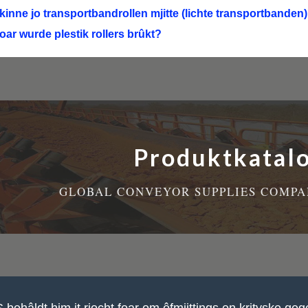
kinne jo transportbandrollen mjitte (lichte transportbanden)
oar wurde plestik rollers brûkt?
Produktkatal
GLOBAL CONVEYOR SUPPLIES COMPAN
behâldt him it rjocht foar om ôfmjittings en krityske ge