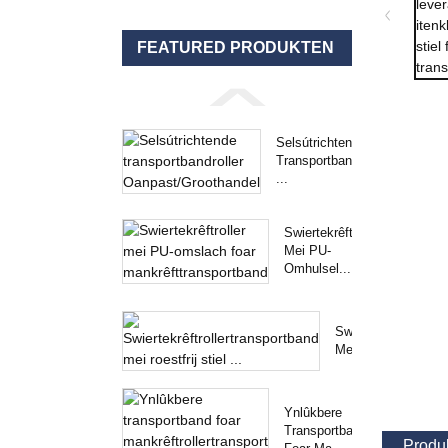
FEATURED PRODUKTEN
Selsútrichtende
Transportbandrol
...
Swiertekrêftroller
Mei PU-
Omhulsel...
Swiertekrêftrollert
Mei ...
Ynlûkbere
Transportband
Produk