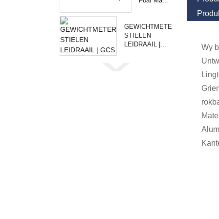
Foar Ma...
Produ
GEWICHTMETER
STIELEN
LEIDRAAIL |...
Wy b
Untw
Ling
Grien
rokba
Mater
Alumi
Kante