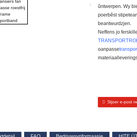
ûntwerpen. Wy bied
poerbêst stipetea
beantwurdzjen.
Neffens jo ferski
TRANSPORTROL 
oanpasse
transpor
materiaallevering
ransportband
Stjoer e-post n
tdetail
FAQ
Bedriuwsynformaasje
HITE 