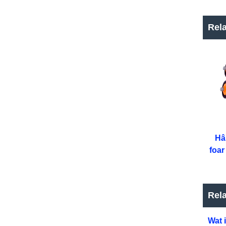
Rela
Hâ
foar
Rela
Wat 