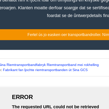
feroarjen. Klanten moatte derfoar soargje dat se sertifi
foardat se de ûntwerpdetails fina
Fertel ús jo easken oer transportbandroller. Ni
Sina Riemtransportbandfabryk Riemtransportband mei rokhelling
e:
Fabrikant fan ljochte riemtransportbanden út Sina GCS