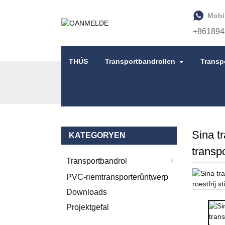
Mobi
+861894
THÚS
Transportbandrollen
Transp
THÚS
PRODUKTEN
PVC-RIEMTRANSPO
Sina tr
KATEGORYEN
transp
Transportbandrol
PVC-riemtransporterûntwerp
Downloads
Projektgefal