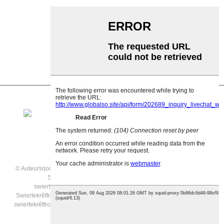
Polyetyleenrol
Kamroller
Platte dragerrol
V Weromrol
Transportbandrolbeugel
© Auteursrjocht - 2021: Alle rjochten foarbehâlden.
Featured Produkten
,
Sitemap
,
Transportband swiertekrêftrollen
,
RVS
swiertekrêftrollertransportband
,
Swiertekrêftrollen te keap
,
Swiertekrêftrollertransportband te keap
,
Riemtransportband
,
Aluminium
swiertekrêftrollertransportband
,
Alle produkten
,
enerzjyyngenieurswesen