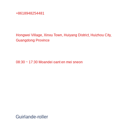
TELEFOAN
+8618948254481
ADRES
Hongwei Village, Xinxu Town, Huiyang District, Huizhou City,
Guangdong Province
WURKTIJD
08:30 ~ 17:30 Moandei oant en mei sneon
KATEGORYEN
Riemtransportband
Roltransportband
Aluminium Rol
Transportband Idler
Guirlande-roller
Ynslachroller