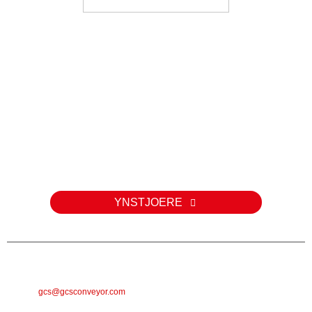
rollen)
Enkête
Foar fragen oer ús produkten of priislist, lit jo e-postadres achter en
wy sille binnen 24 oeren kontakt mei jo opnimme.
YNSTJOERE
E-POST
gcs@gcsconveyor.com