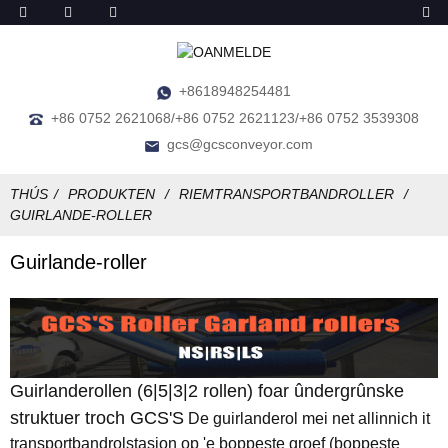
+8618948254481
+86 0752 2621068/+86 0752 2621123/+86 0752 3539308
gcs@gcsconveyor.com
THÚS
PRODUKTEN
RIEMTRANSPORTBANDROLLER
GUIRLANDE-ROLLER
Guirlande-roller
Guirlanderollen (6|5|3|2 rollen) foar ûndergrûnske
struktuer troch GCS'S
De guirlanderol mei net allinnich it
transportbandrolstasjon op 'e boppeste groef (boppeste