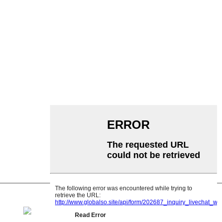
KATEGORYEN
Riemtransportband
Roltransportband
Aluminium Rol
Transportband Idler
Guirlande-roller
Ynslachroller
Polyetyleenrol
Kamroller
Platte dragerrol
V Weromrol
Transportbandrolbeugel