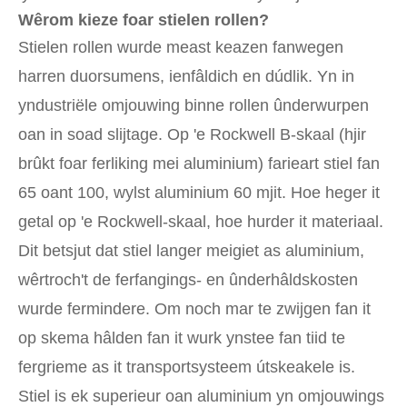
Wêrom kieze foar stielen rollen?
Stielen rollen wurde meast keazen fanwegen
harren duorsumens, ienfâldich en dúdlik. Yn in
yndustriële omjouwing binne rollen ûnderwurpen
oan in soad slijtage. Op 'e Rockwell B-skaal (hjir
brûkt foar ferliking mei aluminium) farieart stiel fan
65 oant 100, wylst aluminium 60 mjit. Hoe heger it
getal op 'e Rockwell-skaal, hoe hurder it materiaal.
Dit betsjut dat stiel langer meigiet as aluminium,
wêrtroch't de ferfangings- en ûnderhâldskosten
wurde fermindere. Om noch mar te zwijgen fan it
op skema hâlden fan it wurk ynstee fan tiid te
fergrieme as it transportsysteem útskeakele is.
Stiel is ek superieur oan aluminium yn omjouwings