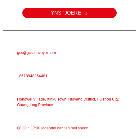
YNSTJOERE
E-POST
gcs@gcsconveyor.com
TELEFOAN
+8618948254481
ADRES
Hongwei Village, Xinxu Town, Huiyang District, Huizhou City,
Guangdong Province
WURKTIJD
08:30 ~ 17:30 Moandei oant en mei sneon