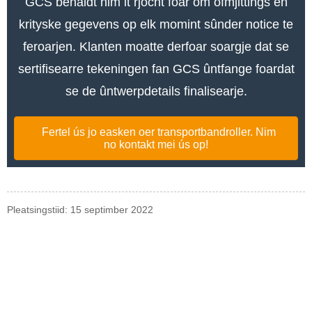
GCS behâldt him it rjocht foar om ôfmjittings en
krityske gegevens op elk momint sûnder notice te
feroarjen. Klanten moatte derfoar soargje dat se
sertifisearre tekeningen fan GCS ûntfange foardat
se de ûntwerpdetails finalisearje.
Fertel ús jo easken oer transportbandroller. Nim
no kontakt mei ús op!
Pleatsingstiid: 15 septimber 2022
Enkête
Foar fragen oer ús produkten of priislist, lit jo e-postadres achter en
wy sille binnen 24 oeren kontakt mei jo opnimme.