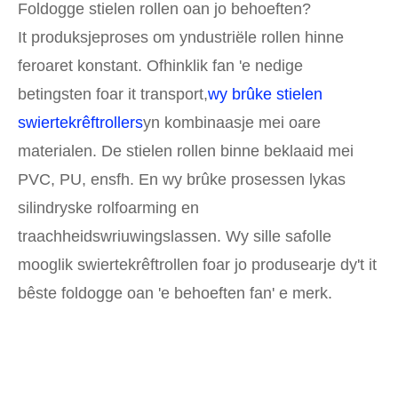
Foldogge stielen rollen oan jo behoeften?
It produksjeproses om yndustriële rollen hinne
feroaret konstant. Ofhinklik fan 'e nedige
betingsten foar it transport,
wy brûke stielen
swiertekrêftrollers
yn kombinaasje mei oare
materialen. De stielen rollen binne beklaaid mei
PVC, PU, ​​ensfh. En wy brûke prosessen lykas
silindryske rolfoarming en
traachheidswriuwingslassen. Wy sille safolle
mooglik swiertekrêftrollen foar jo produsearje dy't it
bêste foldogge oan 'e behoeften fan' e merk.