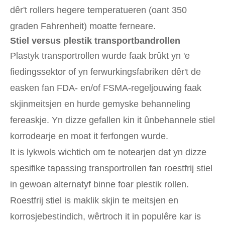
dêr't rollers hegere temperatueren (oant 350
graden Fahrenheit) moatte ferneare.
Stiel versus plestik transportbandrollen
Plastyk transportrollen wurde faak brûkt yn 'e
fiedingssektor of yn ferwurkingsfabriken dêr't de
easken fan FDA- en/of FSMA-regeljouwing faak
skjinmeitsjen en hurde gemyske behanneling
fereaskje. Yn dizze gefallen kin it ûnbehannele stiel
korrodearje en moat it ferfongen wurde.
It is lykwols wichtich om te notearjen dat yn dizze
spesifike tapassing transportrollen fan roestfrij stiel
in gewoan alternatyf binne foar plestik rollen.
Roestfrij stiel is maklik skjin te meitsjen en
korrosjebestindich, wêrtroch it in populêre kar is