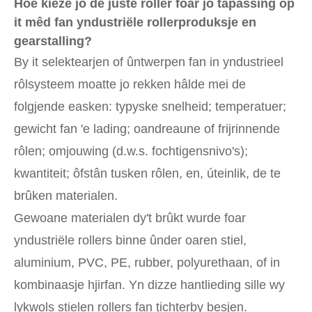
Hoe kieze jo de juste roller foar jo tapassing op
it mêd fan yndustriële rollerproduksje en
gearstalling?
By it selektearjen of ûntwerpen fan in yndustrieel
rôlsysteem moatte jo rekken hâlde mei de
folgjende easken: typyske snelheid; temperatuer;
gewicht fan 'e lading; oandreaune of frijrinnende
rôlen; omjouwing (d.w.s. fochtigensnivo's);
kwantiteit; ôfstân tusken rôlen, en, úteinlik, de te
brûken materialen.
Gewoane materialen dy't brûkt wurde foar
yndustriële rollers binne ûnder oaren stiel,
aluminium, PVC, PE, rubber, polyurethaan, of in
kombinaasje hjirfan. Yn dizze hantlieding sille wy
lykwols stielen rollers fan tichterby besjen.