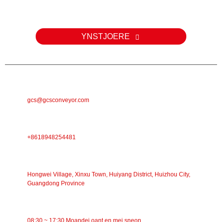
Foar fragen oer ús produkten of priislist, lit jo e-postadres achter en
wy sille binnen 24 oeren kontakt mei jo opnimme.
YNSTJOERE
E-POST
gcs@gcsconveyor.com
TELEFOAN
+8618948254481
ADRES
Hongwei Village, Xinxu Town, Huiyang District, Huizhou City,
Guangdong Province
WURKTIJD
08:30 ~ 17:30 Moandei oant en mei sneon