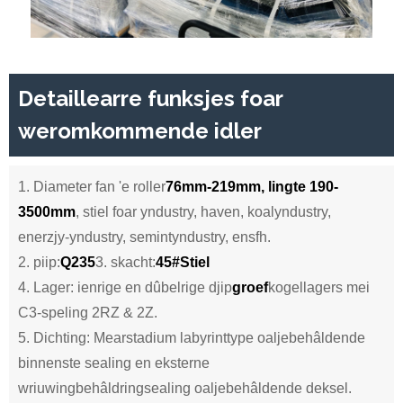
Detaillearre funksjes foar
weromkommende idler
1. Diameter fan 'e roller
76mm-219mm, lingte 190-
3500mm
, stiel foar yndustry, haven, koalyndustry,
enerzjy-yndustry, semintyndustry, ensfh.
2. piip:
Q235
3. skacht:
45#
Stiel
4. Lager: ienrige en dûbelrige djip
groef
kogellagers mei
C3-speling 2RZ & 2Z.
5. Dichting: Mearstadium labyrinttype oaljebehâldende
binnenste sealing en eksterne
wriuwingbehâldringsealing oaljebehâldende deksel.