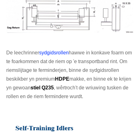
De leechrinner
sydgidsrollen
hawwe in konkave foarm om
te foarkommen dat de riem op 'e transportband rint. Om
riemslijtage te ferminderjen, binne de sydgidsrollen
beskikber yn premium
HDPE
makke, en binne ek te krijen
yn gewoan
stiel Q235
, wêrtroch't de wriuwing tusken de
rollen en de riem fermindere wurdt.