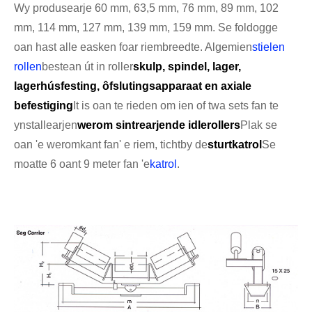
Wy produsearje 60 mm, 63,5 mm, 76 mm, 89 mm, 102
mm, 114 mm, 127 mm, 139 mm, 159 mm. Se foldogge
oan hast alle easken foar riembreedte. Algemien
stielen
rollen
bestean út in roller
skulp, spindel, lager,
lagerhúsfesting, ôfslutingsapparaat en axiale
befestiging
It is oan te rieden om ien of twa sets fan te
ynstallearjen
werom sintrearjende idlerollers
Plak se
oan 'e weromkant fan' e riem, tichtby de
sturtkatrol
Se
moatte 6 oant 9 meter fan 'e
katrol
.