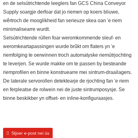
en de selsútrichtende leeglers fan GCS China Conveyor
Supply soargje derfoar dat jo riemen op koers bliuwe,
wêrtroch de mooglikheid fan serieuze skea oan 'e riem
minimalisearre wurdt.
Selsútrichtende rúllen foar weromkommende sleuf- en
weromkeartapassingen wurde brûkt om flaters yn 'e
riemfolging te oerwinnen troch automatyske riemútrjochting
te leverjen. Se wurde makke om te passen by besteande
riemprofilen en binne konstruearre mei sintrum-draailagers.
De laterale servorollen detektearje de rjochting fan 'e riem
en ferpleatse de rolwein nei de juste sintrumposysje. Se
binne beskikber yn offset- en inline-konfiguraasjes.
Stjoer e-post nei ús