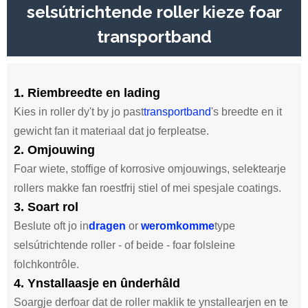
selsútrichtende roller kieze foar
transportband
1. Riembreedte en lading
Kies in roller dy't by jo past
transportband
's breedte en it
gewicht fan it materiaal dat jo ferpleatse.
2. Omjouwing
Foar wiete, stoffige of korrosive omjouwings, selektearje
rollers makke fan roestfrij stiel of mei spesjale coatings.
3. Soart rol
Beslute oft jo in
dragen
or
weromkomme
type
selsútrichtende roller - of beide - foar folsleine
folchkontrôle.
4. Ynstallaasje en ûnderhâld
Soargje derfoar dat de roller maklik te ynstallearjen en te