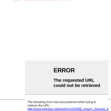
KATEGORYEN
Riemtransportband
Roltransportband
Aluminium Rol
Transportband Idler
Guirlande-roller
Ynslachroller
Polyetyleenrol
Kamroller
Platte dragerrol
V Weromkearrol
Transportbandrolbeugel