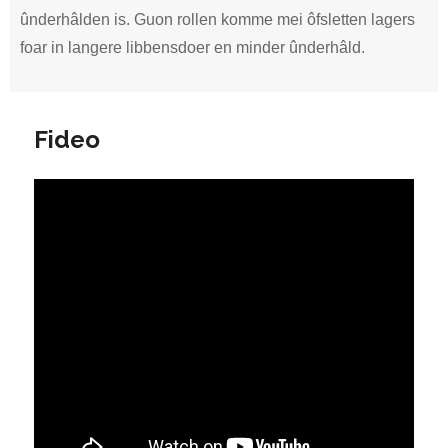
ûnderhâlden is. Guon rollen komme mei ôfsletten lagers
foar in langere libbensdoer en minder ûnderhâld.
Fideo