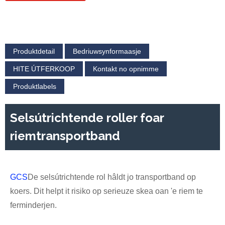
Produktdetail
Bedriuwsynformaasje
HITE ÚTFERKOOP
Kontakt no opnimme
Produktlabels
Selsútrichtende roller foar
riemtransportband
GCS
De selsútrichtende rol hâldt jo transportband op
koers. Dit helpt it risiko op serieuze skea oan 'e riem te
ferminderjen.