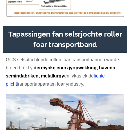
Tapassingen fan selsrjochte roller
foar transportband
GCS selsútrichtende rollen foar transportbannen wurde
breed brûkt yn
termyske enerzjyopwekking, havens,
semintfabriken, metallurgy
en lykas ek de
lichte
plicht
transportapparaten foar yndustry.