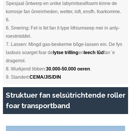
Spesjaal ûntwerp en unike labyrintsealfoarm kinne de
korrosje fan ûnreinheden, wetter, loft, ensfh. foarkomme.
6.
6. Smering: Fet is fet fan it type lithiumseep mei in anty-
roestmiddel.
7. Lassen: Mingd gas-beskerme bôge-lassen ein. De fyn
lasbuis soarget foar de
lytse trilling
en
leech lûd
fan 'e
dragerrol.
8. Wurkjend libben:
30.000-50.000 oeren
.
9. Standert:
CEMA/JIS/DIN
Struktuer fan selsútrichtende roller
foar transportband