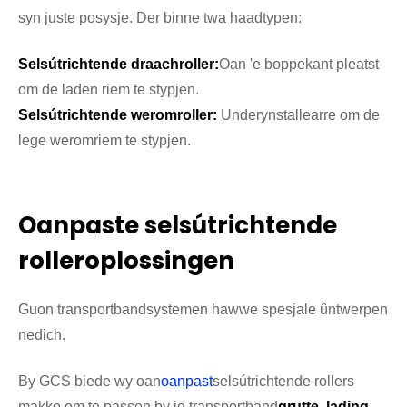
syn juste posysje. Der binne twa haadtypen:
Selsútrichtende draachroller:
Oan 'e boppekant pleatst
om de laden riem te stypjen.
Selsútrichtende weromroller:
Underynstallearre om de
lege weromriem te stypjen.
Oanpaste selsútrichtende
rolleroplossingen
Guon transportbandsystemen hawwe spesjale ûntwerpen
nedich.
By GCS biede wy oan
oanpast
selsútrichtende rollers
makke om te passen by jo transportband
grutte, lading