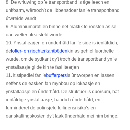
8. De wriuwing op 'e transportband is tige leech en
unifoarm, wêrtroch't de libbensdoer fan 'e transportband
útwreide wurdt
9. Aluminiumprofilen binne net maklik te roesten as se
oan wetter bleatsteld wurde
10. Ynstallearjen en ûnderhâld fan 'e side is ienfâldich,
de
lofter- en rjochterkantbêden
kin as gehiel fuorthelle
wurde, om de sydkant dy't troch de transportband yn 'e
ynstallaasje glide kin te fasilitearjen
11. It stipediel fan 'e
bufferpers
is ûntworpen en lassen
neffens de easken fan mynbou op lokaasje en
ynstallaasje en ûnderhâld. De struktuer is duorsum, hat
ienfâldige ynstallaasje, handich ûnderhâld, en
ferminderet de potinsjele feiligensrisiko's en
oanskaffingskosten dy't faak ûnderhâld mei him bringe.