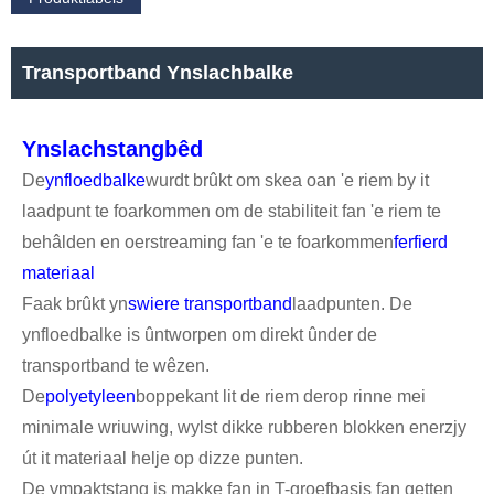
Transportband Ynslachbalke
Ynslachstangbêd
De
ynfloedbalke
wurdt brûkt om skea oan 'e riem by it
laadpunt te foarkommen om de stabiliteit fan 'e riem te
behâlden en oerstreaming fan 'e te foarkommen
ferfierd
materiaal
Faak brûkt yn
swiere transportband
laadpunten. De
ynfloedbalke is ûntworpen om direkt ûnder de
transportband te wêzen.
De
polyetyleen
boppekant lit de riem derop rinne mei
minimale wriuwing, wylst dikke rubberen blokken enerzjy
út it materiaal helje op dizze punten.
De ympaktstang is makke fan in T-groefbasis fan getten