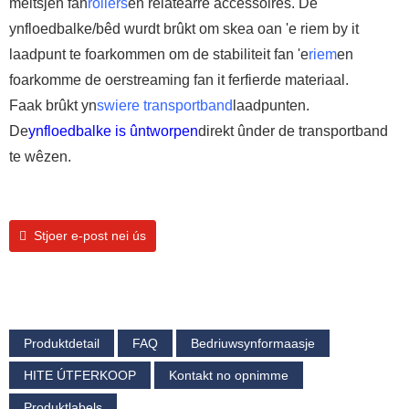
meitsjen fan
rollers
en relatearre accessoires. De
ynfloedbalke/bêd wurdt brûkt om skea oan 'e riem by it
laadpunt te foarkommen om de stabiliteit fan 'e
riem
en
foarkomme de oerstreaming fan it ferfierde materiaal.
Faak brûkt yn
swiere transportband
laadpunten.
De
ynfloedbalke is ûntworpen
direkt ûnder de transportband
te wêzen.
Stjoer e-post nei ús
Produktdetail
FAQ
Bedriuwsynformaasje
HITE ÚTFERKOOP
Kontakt no opnimme
Produktlabels