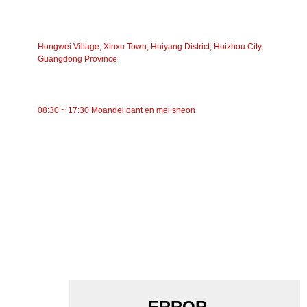
ADRES
Hongwei Village, Xinxu Town, Huiyang District, Huizhou City,
Guangdong Province
WURKTIJD
08:30 ~ 17:30 Moandei oant en mei sneon
KATEGORYEN
Riemtransportband
Roltransportband
Aluminium Rol
Transportband Idler
Guirlande-roller
Ynslachroller
Polyetyleenrol
Kamroller