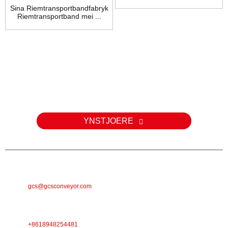
Sina Riemtransportbandfabryk
Riemtransportband mei ...
Enkête
Foar fragen oer ús produkten of priislist, lit jo e-postadres achter en
wy sille binnen 24 oeren kontakt mei jo opnimme.
YNSTJOERE
E-POST
gcs@gcsconveyor.com
TELEFOAN
+8618948254481