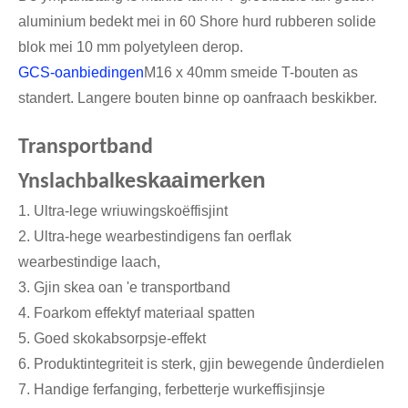
aluminium bedekt mei in 60 Shore hurd rubberen solide
blok mei 10 mm polyetyleen derop.
GCS-oanbiedingen
M16 x 40mm smeide T-bouten as
standert. Langere bouten binne op oanfraach beskikber.
Transportband
skaaimerken
Ynslachbalke
1. Ultra-lege wriuwingskoëffisjint
2. Ultra-hege wearbestindigens fan oerflak
wearbestindige laach,
3. Gjin skea oan 'e transportband
4. Foarkom effektyf materiaal spatten
5. Goed skokabsorpsje-effekt
6. Produktintegriteit is sterk, gjin bewegende ûnderdielen
7. Handige ferfanging, ferbetterje wurkeffisjinsje