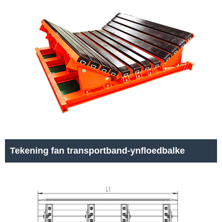
Tekening fan transportband-ynfloedbalke