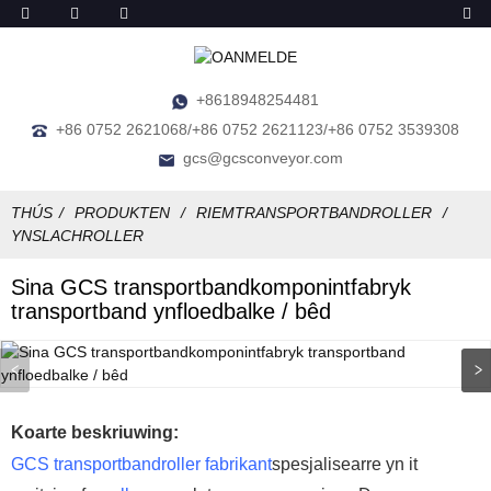
+8618948254481
+86 0752 2621068/+86 0752 2621123/+86 0752 3539308
gcs@gcsconveyor.com
THÚS
PRODUKTEN
RIEMTRANSPORTBANDROLLER
YNSLACHROLLER
Sina GCS transportbandkomponintfabryk
transportband ynfloedbalke / bêd
Koarte beskriuwing:
GCS transportbandroller fabrikant
spesjalisearre yn it