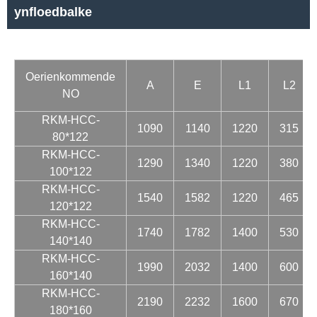
ynfloedbalke
Oerienkommende
A
E
L1
L2
NO
RKM-HCC-
1090
1140
1220
315
80*122
RKM-HCC-
1290
1340
1220
380
100*122
RKM-HCC-
1540
1582
1220
465
120*122
RKM-HCC-
1740
1782
1400
530
140*140
RKM-HCC-
1990
2032
1400
600
160*140
RKM-HCC-
2190
2232
1600
670
180*160